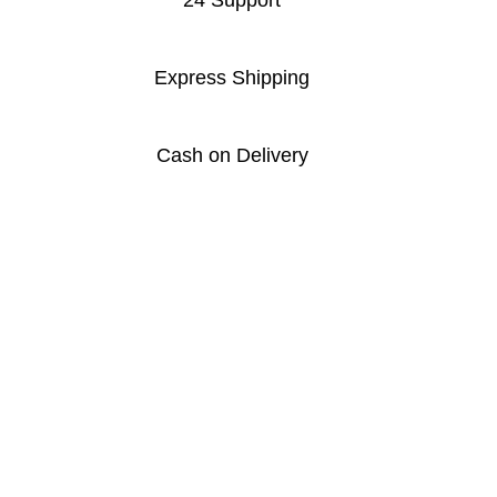
24 Support
Express Shipping
Cash on Delivery
Elevate Your Style with
EyaBazar.com
- Unleash the latest
fashion trends at your fingertips. Discover curated
collections, timeless pieces, and exclusive designs that
redefine your wardrobe. Embrace the fusion of elegance
and innovation. Shop with confidence, shop
with
EyaBazar.com