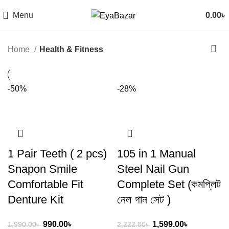
Menu
0.00
৳
Home
Health & Fitness
-50%
-28%
1 Pair Teeth ( 2 pcs)
105 in 1 Manual
Snapon Smile
Steel Nail Gun
Comfortable Fit
Complete Set (কমপ্লিট
Denture Kit
নেল গান সেট )
990.00
৳
1,599.00
৳
1,990.00
৳
2,222.00
৳