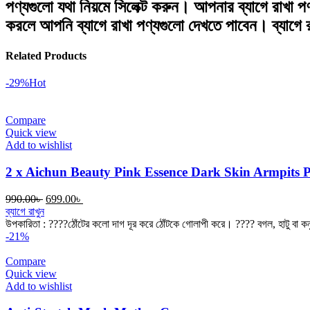
পণ্যগুলো যথা নিয়মে সিলেক্ট করুন। আপনার ব্যাগে রাখা প
করলে আপনি ব্যাগে রাখা পণ্যগুলো দেখতে পাবেন। ব্যাগে
Related Products
-29%
Hot
Compare
Quick view
Add to wishlist
2 x Aichun Beauty Pink Essence Dark Skin Armpits P
Original
Current
990.00
৳
699.00
৳
price
price
ব্যাগে রাখুন
was:
is:
উপকারিতা : ????ঠোঁটের কলো দাগ দূর করে ঠোঁটকে গোলাপী করে। ???? বগল, হাটু বা কন
990.00৳ .
699.00৳ .
-21%
Compare
Quick view
Add to wishlist