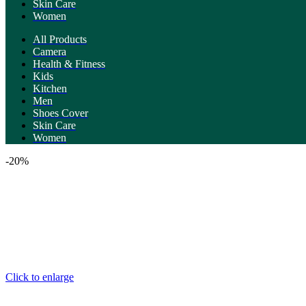
Skin Care
Women
All Products
Camera
Health & Fitness
Kids
Kitchen
Men
Shoes Cover
Skin Care
Women
-20%
Click to enlarge