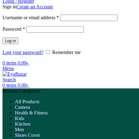
Login / Register
Sign in
Create an Account
Username or email address
*
Password
*
Log in
Lost your password?
Remember me
0
items
0.00
৳
Menu
Search
0
items
0.00
৳
Browse Categories
All Products
Camera
Health & Fitness
Kids
Kitchen
Men
Shoes Cover