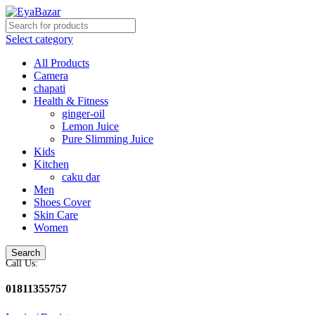
Select category
All Products
Camera
chapati
Health & Fitness
ginger-oil
Lemon Juice
Pure Slimming Juice
Kids
Kitchen
caku dar
Men
Shoes Cover
Skin Care
Women
Search
Call Us:
01811355757