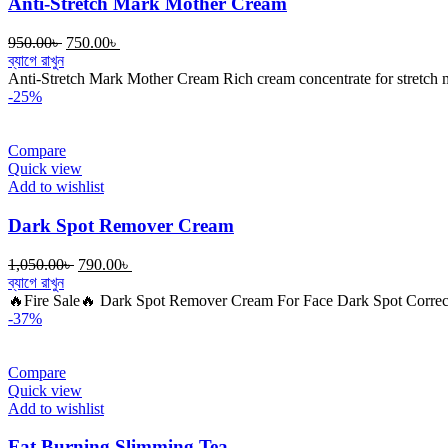
Anti-Stretch Mark Mother Cream
Original
Current
950.00
৳
750.00
৳
price
price
ব্যাগে রাখুন
was:
is:
Anti-Stretch Mark Mother Cream Rich cream concentrate for stretch m
950.00৳ .
750.00৳ .
-25%
Compare
Quick view
Add to wishlist
Dark Spot Remover Cream
Original
Current
1,050.00
৳
790.00
৳
price
price
ব্যাগে রাখুন
was:
is:
🔥Fire Sale🔥 Dark Spot Remover Cream For Face Dark Spot Correc
1,050.00৳ .
790.00৳ .
-37%
Compare
Quick view
Add to wishlist
Fat Burning Slimming Tea