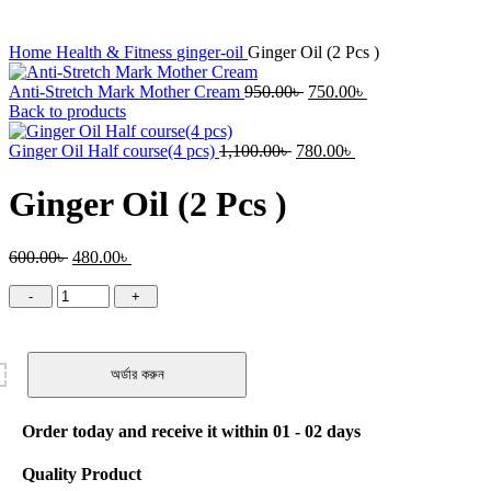
Home
Health & Fitness
ginger-oil
Ginger Oil (2 Pcs )
Original
Current
Anti-Stretch Mark Mother Cream
950.00
৳
750.00
৳
price
price
Back to products
was:
is:
Original
950.00৳ .
Current
750.00৳ .
Ginger Oil Half course(4 pcs)
1,100.00
৳
780.00
৳
price
price
was:
is:
Ginger Oil (2 Pcs )
1,100.00৳ .
780.00৳ .
Original
Current
600.00
৳
480.00
৳
price
price
Ginger
was:
is:
Oil
600.00৳ .
480.00৳ .
(2
Pcs
)
অর্ডার করুন
quantity
Order today and receive it within 01 - 02 days
Quality Product