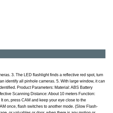
ras. 3. The LED flashlight finds a reflective red spot, turn
can identify all pinhole cameras. 5. With large window, it can
identified. Product Parameters: Material: ABS Battery
ective Scanning Distance: About 10 meters Function:
It on, press CAM and keep your eye close to the
s CAM once, flash switches to another mode. (Slow Flash-
gage, or valuables or door, when there is any motion or