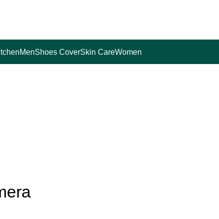
itchen
Men
Shoes Cover
Skin Care
Women
mera