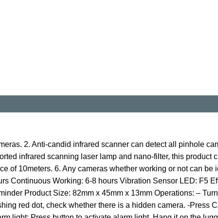
eras. 2. Anti-candid infrared scanner can detect all pinhole came
mported infrared scanning laser lamp and nano-filter, this product 
ance of 10meters. 6. Any cameras whether working or not can be 
rs Continuous Working: 6-8 hours Vibration Sensor LED: F5 Eff
eminder Product Size: 82mm x 45mm x 13mm Operations: – Turn 
 flashing red dot, check whether there is a hidden camera. -Pres
m light: Press button to activate alarm light. Hang it on the lug