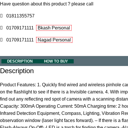
Have question about this product ? please call
01811355757
01709171111
Bkash Personal
01709171111
Nagad Personal
DESCRIPTION
HOW TO BUY
Description
Product Features: 1. Quickly find wired and wireless pinhole cam
on the flashlight to see if there is a Invisible camera. 4. With i
find out any reflecting red spot of camera with a scanning dist
Capacity: 300mA Operating Current: 50mA Charging time: 2 hou
Infrared Detection Equipment, Compass, Lighting, Vibration R
observation window (laser light faces forward). – If there is a
Flash-Always On-Off) -LED is a torch for finding the camera -Alar