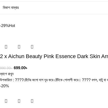
বিকাশ নাম্বার
-29%
Hot
2 x Aichun Beauty Pink Essence Dark Skin Arm
699.00
৳
990.00
৳
ব্যাগে রাখুন
উপকারিতা : ????ঠোঁটের কলো দাগ দূর করে ঠোঁটকে গোলাপী করে। ???? বগল, হাটু বা ক
-20%