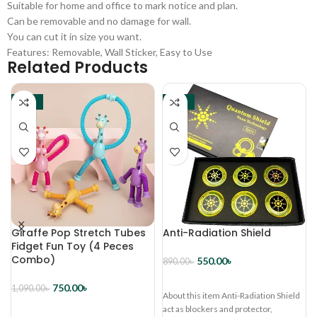
Suitable for home and office to mark notice and plan.
Can be removable and no damage for wall.
You can cut it in size you want.
Features: Removable, Wall Sticker, Easy to Use
Related Products
-31%
-38%
Giraffe Pop Stretch Tubes
Anti-Radiation Shield
Fidget Fun Toy (4 Peces
Combo)
550.00
৳
890.00
৳
ব্যাগে রাখুন
750.00
৳
1,090.00
৳
About this item Anti-Radiation Shield
ব্যাগে রাখুন
act as blockers and protector,