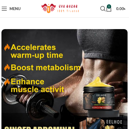
0
MENU
0.00
৳