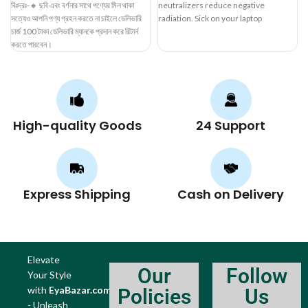
বিঃদ্রঃ-🔸 ছবি এবং বর্ণনার সাথে পণ্যের মিল থাকা
neutralizers reduce negative
সত্যেও আপনি পণ্য গ্রহন করতে না চাইলে ডেলিভারি
radiation. Sick on your laptop
চার্জ 100 টাকা ডেলিভারি ম্যানকে প্রদান করে রিটার্ন
computer, MacBook,
করতে পারবেন।
High-quality Goods
24 Support
Express Shipping
Cash on Delivery
Elevate
Our
Follow
Your Style
with
EyaBazar.com
Policies
Us
- Unleash