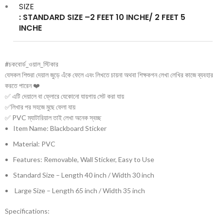
SIZE
: STANDARD SIZE –2 FEET 10 INCHE/ 2 FEET 5
INCHE
#চকবোর্ড_ওয়াল_স্টিকার
যেসকল শিশুরা দেয়াল জুড়ে এঁকে ফেলে এবং লিখতে চায়না অথবা শিক্ষকগন লেখা লেখির কাজে ব্যবহার
করতে পারেন ❤️
✅ এটি দেয়ালে বা ফ্লোরে যেকোনো যায়গায় সেট করা যায়
✅লিখার পর সহজে মুছে ফেলা যায়
✅ PVC ম্যাটারিয়াল তাই লেখা অনেক স্বচ্ছ
Item Name: Blackboard Sticker
Material: PVC
Features: Removable, Wall Sticker, Easy to Use
Standard Size – Length 40 inch / Width 30 inch
Large Size – Length 65 inch / Width 35 inch
Specifications: