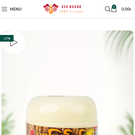
0
MENU
0.00
৳
-17%