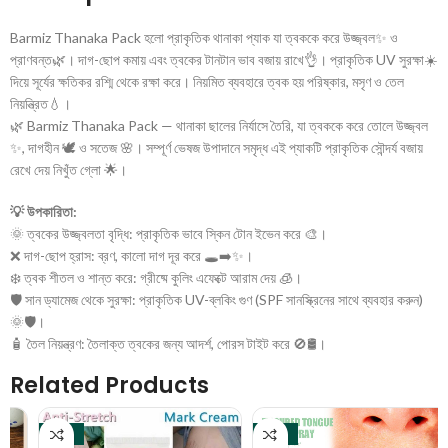
Barmiz Thanaka Pack হলো প্রাকৃতিক থানাকা প্যাক যা ত্বককে করে উজ্জ্বল✨ ও
প্রাণবন্ত🌿। দাগ-ছোপ কমায় এবং ত্বকের টানটান ভাব বজায় রাখে👌। প্রাকৃতিক UV সুরক্ষা☀️
দিয়ে সূর্যের ক্ষতিকর রশ্মি থেকে রক্ষা করে। নিয়মিত ব্যবহারে ত্বক হয় পরিষ্কার, মসৃণ ও তেল
নিয়ন্ত্রিত💧।
🌿 Barmiz Thanaka Pack — থানাকা ছালের নির্যাসে তৈরি, যা ত্বককে করে তোলে উজ্জ্বল
✨, দাগহীন 🕊️ ও সতেজ 🌸। সম্পূর্ণ ভেষজ উপাদানে সমৃদ্ধ এই প্যাকটি প্রাকৃতিক সৌন্দর্য বজায়
রেখে দেয় নিখুঁত গ্লো 🌟।
💡 উপকারিতা:
🌞 ত্বকের উজ্জ্বলতা বৃদ্ধি: প্রাকৃতিক ভাবে স্কিন টোন ইভেন করে 🎨।
❌ দাগ-ছোপ হ্রাস: ব্রণ, কালো দাগ দূর করে 🕳️➡️✨।
❄️ ত্বক শীতল ও শান্ত করে: গ্রীষ্মে কুলিং এফেক্টে আরাম দেয় 🧊।
🛡️ সান ড্যামেজ থেকে সুরক্ষা: প্রাকৃতিক UV-ব্লকিং গুণ (SPF সানস্ক্রিনের সাথে ব্যবহার করুন)
🌞🛡️।
🧴 তৈল নিয়ন্ত্রণ: তৈলাক্ত ত্বকের জন্য আদর্শ, পোরস টাইট করে 🚫🛢️।
Related Products
-21%
-30%