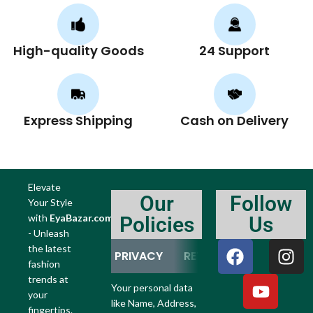
High-quality Goods
24 Support
Express Shipping
Cash on Delivery
Elevate
Our
Follow
Your Style
with
EyaBazar.com
Policies
Us
- Unleash
the latest
PRIVACY
RETURN
REFUND
fashion
trends at
Your personal data
your
like Name, Address,
fingertips.