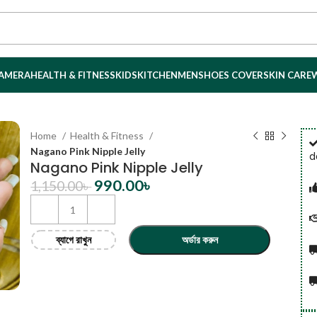
AMERA
HEALTH & FITNESS
KIDS
KITCHEN
MEN
SHOES COVER
SKIN CARE
Home
Health & Fitness
Nagano Pink Nipple Jelly
d
Nagano Pink Nipple Jelly
990.00
৳
1,150.00
৳
ব্যাগে রাখুন
অর্ডার করুন