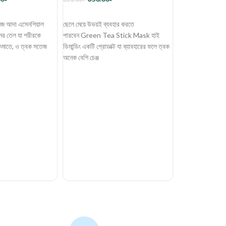
2,949
2,950.00
৳
ব্যাগে রাখুন
েনেজ আদা এসেনশিয়াল
ছেলে মেয়ে উভয়ই ব্যবহার করতে
ব্যাগে রাখুন
ঢাকার ভিতরে 
ের তেল যা শরীরকে
পারবেন Green Tea Stick Mask হাই
ি কমাতে, ও ত্বক সতেজ
ডিমান্ডিং একটি প্রোডাক্ট যা ব্যাবহারের ফলে ত্বক
চার্জ ৬০ টাকা
অনেক বেশি চেঞ্জ
ঢাকার বাহিরে 
১২০ টাকা