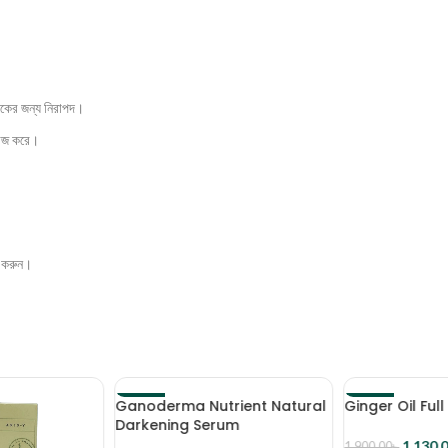
বকের জন্য নিরাপদ।
কাজ করে।
জ করুন।
Ganoderma Nutrient Natural
Ginger Oil Ful
-10%
-41%
Darkening Serum
1,130.
1,900.00
৳