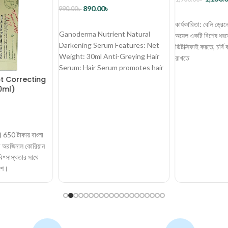
890.00
৳
990.00
৳
ব্যাগে রাখুন
ব্যাগে রাখুন
কার্যকারিতা: বেলি ড্র
Ganoderma Nutrient Natural
অয়েল একটি বিশেষ ধরন
Darkening Serum Features: Net
ডিটক্সিফাই করতে, চর্ব
Weight: 30ml Anti-Greying Hair
রাখতে
Serum: Hair Serum promotes hair
t Correcting
growth and helps maintain
0ml)
) 650 টাকায় বাংলা
ের অরজিনাল কোরিয়ান
িশ্সাস্থতার সাথে
শে।