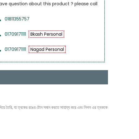
ave question about this product ? please call
01811355757
01709171111
Bkash Personal
01709171111
Nagad Personal
দিয়ে তৈরি, যা ত্বকের রঙের টোন সমান করতে সাহায্য করে এবং নিপল এর ত্বককে