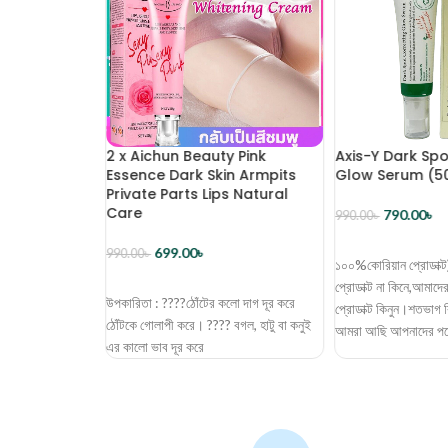
care tea
2 x Aichun Beauty Pink
Axis-Y Dark Spo
Essence Dark Skin Armpits
Glow Serum (5
Private Parts Lips Natural
Care
790.00
৳
990.00
৳
ডায়াল করুন
ব্যাগে রাখুন
699.00
৳
990.00
৳
১০০%কোরিয়ান প্রোডাক্ট
ব্যাগে রাখুন
002
প্রোডাক্ট না কিনে,আমাদ
উপকারিতা : ????ঠোঁটের কলো দাগ দূর করে
প্রোডাক্ট কিনুন।শতভাগ ব
ঠোঁটকে গোলাপী করে। ???? বগল, হাটু বা কনুই
57
আমরা আছি আপনাদের প
এর কালো ভাব দূর করে
51