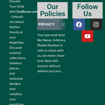
Elevate
Our
Follow
Your Style
with
EyaBazar.com
Policies
Us
- Unleash
the latest
PRIVACY
RETURN
REFUND
fashion
trends at
Your personal data
your
like Name, Address,
fingertips.
Mobile Number is
Discover
safe to share with
curated
us, we never share
collections,
your data with
timeless
anyone without
pieces,
delivery process.
and
exclusive
designs
that
redefine
your
wardrobe.