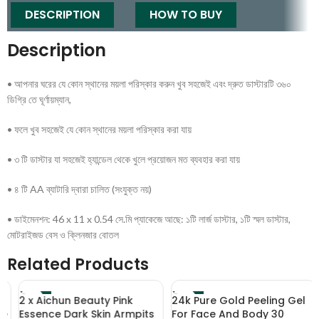
DESCRIPTION
HOW TO BUY
Description
• আপনার ঘরের যে কোন স্থানের ময়লা পরিস্কার করুন খুব সহজেই এবং দ্রুত ডাস্টারটি ৩৬০
ডিগ্রি তে ঘূর্ণায়ম্যান,
• ফলে খুব সহজেই যে কোন স্থানের ময়লা পরিস্কার করা যায়
• ৩ টি ডাস্টার যা সহজেই হ্যান্ডেল থেকে খুলে প্রয়োজন মত ব্যবহার করা যায়
• ৪ টি AA ব্যাটারি দ্বারা চালিত (সংযুক্ত নয়)
• ডাইমেনশন: 46 x 11 x 0.54 সে.মি প্যাকেজে আছে: ১টি লার্জ ডাস্টার, ১টি স্মল ডাস্টার,
মোটরাইজড বেস ও ক্লিনজার বোতল
Related Products
2 x Aichun Beauty Pink
24k Pure Gold Peeling Gel
-29%
-37%
e
Essence Dark Skin Armpits
For Face And Body 30
HOT
HOT