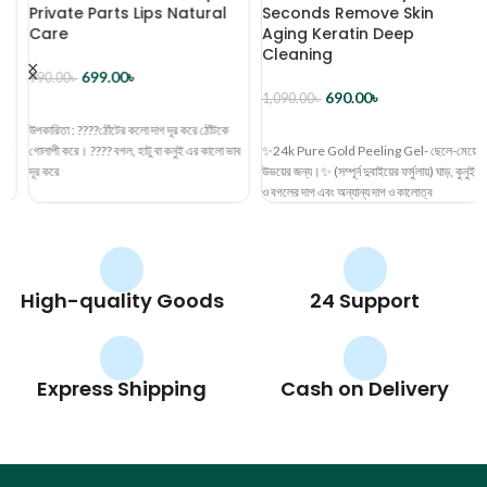
Private Parts Lips Natural
Seconds Remove Skin
Care
Aging Keratin Deep
Cleaning
699.00
৳
990.00
৳
690.00
৳
1,090.00
৳
ব্যাগে রাখুন
উপকারিতা : ????ঠোঁটের কলো দাগ দূর করে ঠোঁটকে
ব্যাগে রাখুন
গোলাপী করে। ???? বগল, হাটু বা কনুই এর কালো ভাব
✨24k Pure Gold Peeling Gel- ছেলে-মেয়ে
দূর করে
উভয়ের জন্য।✨ (সম্পূর্ন দুবাইয়ের ফর্মুলায়) ঘাড়, কুনুই
ও বগলের দাগ এবং অন্যান্য দাগ ও কালোত্ব
High-quality Goods
24 Support
Express Shipping
Cash on Delivery