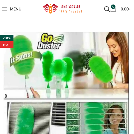
0
MENU
0.00
৳
-18%
HOT