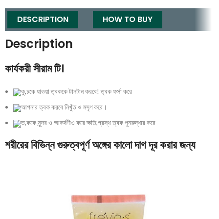
DESCRIPTION
HOW TO BUY
Description
কার্যকরী সীরাম টি।
কু,চকে যাওয়া ত্বককে টানটান করবে! ত্বক ফর্সা করে
আপনার ত্বক করবে নিখুঁত ও মসৃণ করে।
ত,ককে সুন্দর ও আকর্ষণীও করে ক্ষতি,গ্রস্থ ত্বক পুনরুদ্ধার করে
শরীরের বিভিন্ন গুরুত্বপূর্ণ অঙ্গের কালো দাগ দূর করার জন্য