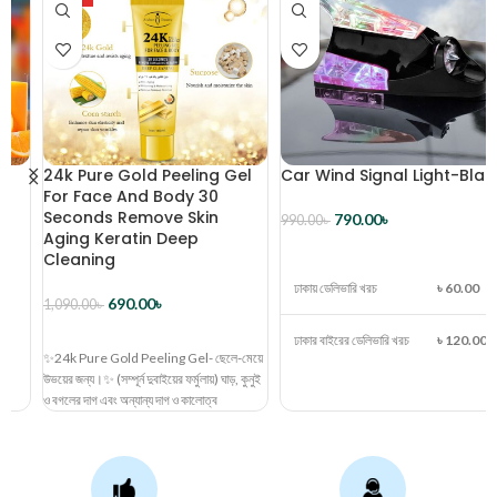
24k Pure Gold Peeling Gel
Car Wind Signal Light-Black
For Face And Body 30
Seconds Remove Skin
790.00
৳
990.00
৳
Aging Keratin Deep
ব্যাগে রাখুন
Cleaning
ঢাকায় ডেলিভারি খরচ
৳ 60.00
690.00
৳
1,090.00
৳
ব্যাগে রাখুন
ঢাকার বাইরের ডেলিভারি খরচ
৳ 120.00
✨24k Pure Gold Peeling Gel- ছেলে-মেয়ে
উভয়ের জন্য।✨ (সম্পূর্ন দুবাইয়ের ফর্মুলায়) ঘাড়, কুনুই
ও বগলের দাগ এবং অন্যান্য দাগ ও কালোত্ব