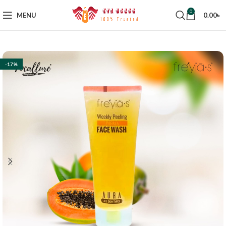
0
MENU
0.00
৳
-17%