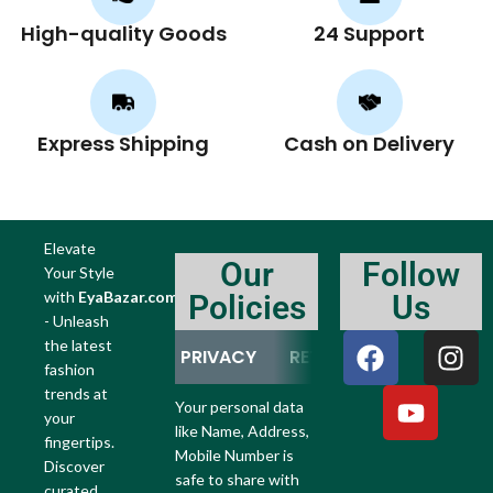
High-quality Goods
24 Support
Express Shipping
Cash on Delivery
Elevate
Our
Follow
Your Style
with
EyaBazar.com
Policies
Us
- Unleash
the latest
PRIVACY
RETURN
REFUND
fashion
trends at
Your personal data
your
like Name, Address,
fingertips.
Mobile Number is
Discover
safe to share with
curated