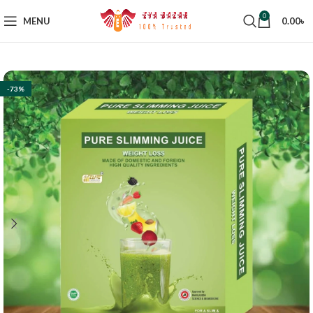
0
MENU
0.00
৳
-73%