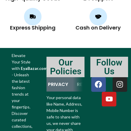
Express Shipping
Cash on Delivery
Elevate
Our
Follow
Your Style
with
EyaBazar.com
Policies
Us
- Unleash
the latest
PRIVACY
RETURN
REFUND
fashion
trends at
Your personal data
your
like Name, Address,
fingertips.
Mobile Number is
Discover
safe to share with
curated
us, we never share
collections,
your data with