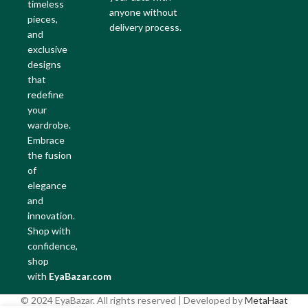
timeless
anyone without
pieces,
delivery process.
and
exclusive
designs
that
redefine
your
wardrobe.
Embrace
the fusion
of
elegance
and
innovation.
Shop with
confidence,
shop
with
EyaBazar.com
© 2024 EyaBazar. All rights reserved | Developed by
MetaHaat