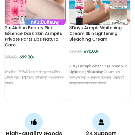
2 x Aichun Beauty Pink
3Days Armpit Whitening
Essence Dark Skin Armpits
Cream Skin Lightening
Private Parts Lips Natural
Bleaching Cream
Care
690.00
৳
890.00
৳
699.00
৳
990.00
৳
ব্যাগে রাখুন
ব্যাগে রাখুন
3Days Armpit Whitening Cream Skin
উপকারিতা : ????ঠোঁটের কলো দাগ দূর করে ঠোঁটকে
Lightening Bleaching Cream ভাল
গোলাপী করে। ???? বগল, হাটু বা কনুই এর কালো ভাব
ফলাফলের জন্য ৩০ দিন ব্যবহার কারুন।এমনিতেই
দূর করে
ব্যবহার কারার সাথে সাথে পরিবর্তন
High-quality Goods
24 Support