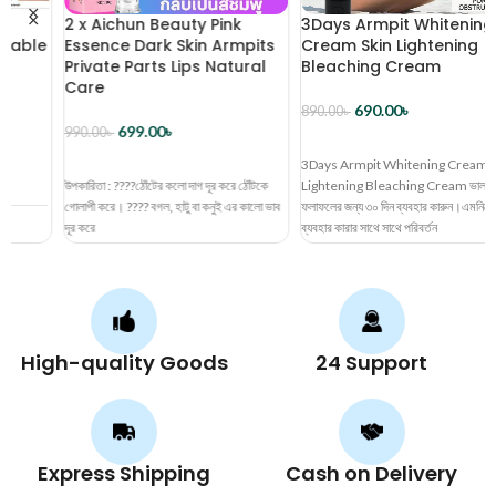
2 x Aichun Beauty Pink
3Days Armpit Whitening
e
Essence Dark Skin Armpits
Cream Skin Lightening
Private Parts Lips Natural
Bleaching Cream
Care
690.00
৳
890.00
৳
699.00
৳
990.00
৳
ব্যাগে রাখুন
ব্যাগে রাখুন
3Days Armpit Whitening Cream Skin
উপকারিতা : ????ঠোঁটের কলো দাগ দূর করে ঠোঁটকে
Lightening Bleaching Cream ভাল
গোলাপী করে। ???? বগল, হাটু বা কনুই এর কালো ভাব
ফলাফলের জন্য ৩০ দিন ব্যবহার কারুন।এমনিতেই
দূর করে
ব্যবহার কারার সাথে সাথে পরিবর্তন
High-quality Goods
24 Support
Express Shipping
Cash on Delivery