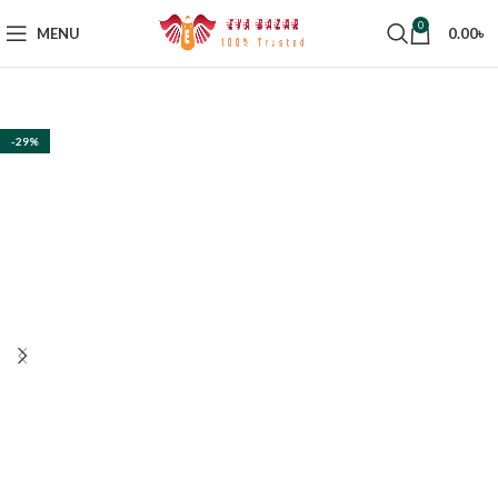
0
MENU
0.00
৳
-29%