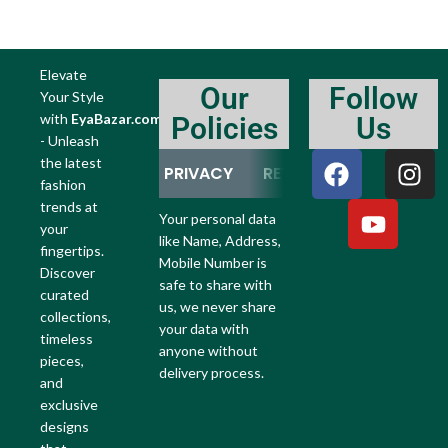
Elevate
Our
Follow
Your Style
with
EyaBazar.com
Policies
Us
- Unleash
the latest
PRIVACY
RETURN
REFUND
fashion
trends at
Your personal data
your
like Name, Address,
fingertips.
Mobile Number is
Discover
safe to share with
curated
us, we never share
collections,
your data with
timeless
anyone without
pieces,
delivery process.
and
exclusive
designs