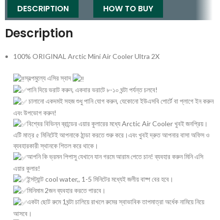
DESCRIPTION
HOW TO BUY
Description
100% ORIGINAL Arctic Mini Air Cooler Ultra 2X
স্বল্পমুল্যে এসির স্বাদ
পানি দিয়ে ভরাট করুন, একবার ভরাটে ৮-১০ ঘন্টা পর্যন্ত চলবে!
চালানো একদমই সহজ শুধু পানি যোগ করুন, যেকোনো ইউএসবি পোর্টে বা প্লাগে ইন করুন
এবং উপভোগ করুন!
বিশ্বের বিভিন্ন ব্রান্ডের এয়ার কুলারের মধ্যে Arctic Air Cooler খুবই জনপ্রিয়।
এটি মাত্র ৫ মিনিটেই আপনাকে ঠান্ডা করতে শুরু করে।এবং খুবই দ্রুত আপনার বাসা অফিস ও
ব্যবহারকারী স্থানকে শিতল করে থাকে।
আপনি কি ভ্রমন পিপাসু যেখানে যান গরমে আরাম পেতে চান! ব্যবহার করুন মিনি এসি
এয়ার কুলার!
ইন্সট্যান্ট cool water,, 1-5 মিনিটের মধ্যেই জলীয় বাষ্প বের হবে।
মিনিমাম 2জন ব্যবহার করতে পারবে।
একটা ছোট রুমে 1ঘন্টা চালিয়ে রাখলে রুমের স্বাভাবিক তাপমাত্রা অর্ধেক নামিয়ে নিয়ে
আসবে।