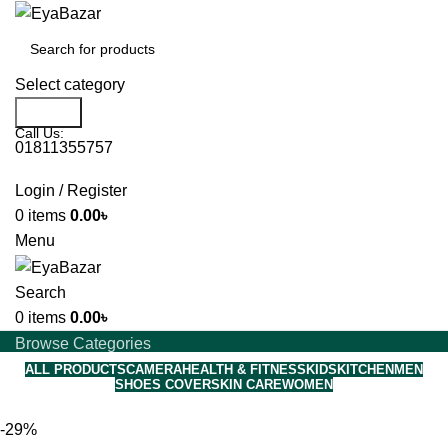
Select category
Search
Call Us:
01811355757
Login / Register
0
items
0.00
৳
Menu
Search
0
items
0.00
৳
Browse Categories
ALL PRODUCTS
CAMERA
HEALTH & FITNESS
KIDS
KITCHEN
MEN
SHOES COVER
SKIN CARE
WOMEN
-29%