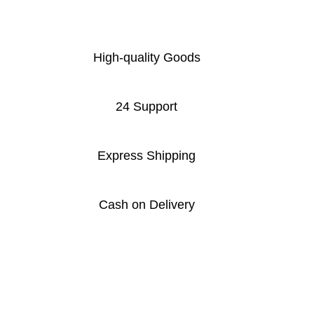
High-quality Goods
24 Support
Express Shipping
Cash on Delivery
Elevate Your Style with
EyaBazar.com
- Unleash the latest