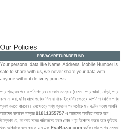
fashion trends at your fingertips. Discover curated
collections, timeless pieces, and exclusive designs that
redefine your wardrobe. Embrace the fusion of elegance
and innovation. Shop with confidence, shop
with
EyaBazar.com
Our Policies
PRIVACY
RETURN
REFUND
Your personal data like Name, Address, Mobile Number is
safe to share with us, we never share your data with
anyone without delivery process.
পণ্য গ্রহনের পরে আপনি পণ্যের যে কোন সমস্যায় (যেমন : পণ্য ভাঙ্গা , ছেঁড়া, পণ্য
কাজ না করা, ছবির সাথে পণ্যের মিল না থাকা ইত্যাদি) ক্ষেত্রে আপনি পরিবর্তিত পণ্য
গ্রহণ করতে পারবেন। সেক্ষেত্রে পণ্য গ্রহনের পর সর্বোচ্চ ৪৮ ঘণ্টার মধ্যে আপনি
আমাদের হটলাইন নাম্বার
01811355757
এ আমাদের অবহিত করতে হবে।
উল্লেখ্য যে, আপনার মনের পরিবর্তনের ফলে কোন পণ্য রিপ্লেস করতে হলে কুরিয়ার
খরচ আপনাকে বহন করতে হবে এবং
EyaBazar.com
কর্তৃক কোন পণ্যে সমস্যা