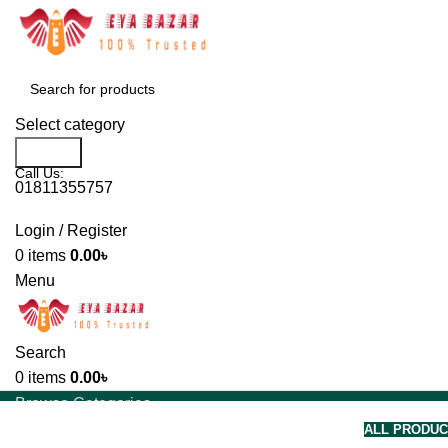
Select category
Search
Call Us:
01811355757
Login / Register
0
items
0.00
৳
Menu
Search
0
items
0.00
৳
Browse Categories
ALL PRODU