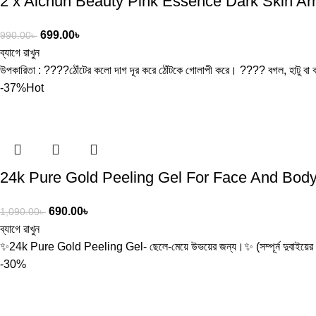
2 x Aichun Beauty Pink Essence Dark Skin Arm
699.00
৳
990.00
৳
ব্যাগে রাখুন
উপকারিতা : ????ঠোঁটের কলো দাগ দূর করে ঠোঁটকে গোলাপী করে। ???? বগল, হাটু বা ক
-37%
Hot
24k Pure Gold Peeling Gel For Face And Bod
690.00
৳
1,090.00
৳
ব্যাগে রাখুন
✨24k Pure Gold Peeling Gel- ছেলে-মেয়ে উভয়ের জন্য।✨ (সম্পূর্ন দুবাইয়ের ফর্মু
-30%